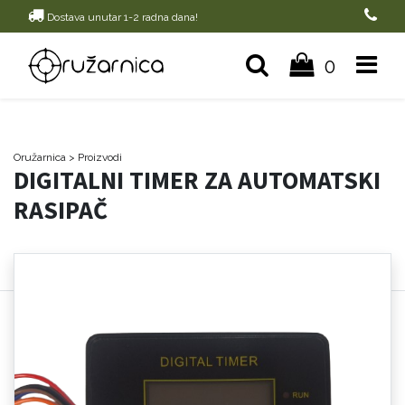
Dostava unutar 1-2 radna dana!
0
Oružarnica
> Proizvodi
DIGITALNI TIMER ZA AUTOMATSKI
RASIPAČ