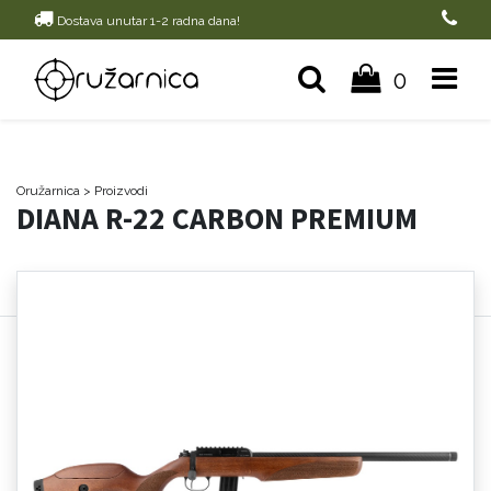
Dostava unutar 1-2 radna dana!
0
Oružarnica
> Proizvodi
DIANA R-22 CARBON PREMIUM