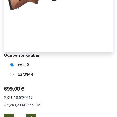
Odaberite kalibar
22 L.R.
22 WMR
699,00
€
SKU: 164030012
U cijenu je uključen PDV.