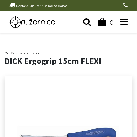
Dostava unutar 1-2 radna dana!
0
Oružarnica
> Proizvodi
DICK Ergogrip 15cm FLEXI