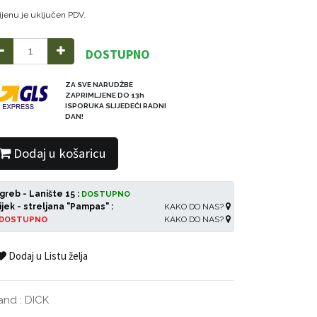
ijenu je uključen PDV.
DOSTUPNO
ZA SVE NARUDŽBE
ZAPRIMLJENE DO 13h
ISPORUKA SLIJEDEĆI RADNI
DAN!
Dodaj u košaricu
greb - Lanište 15 :
DOSTUPNO
ijek - streljana "Pampas" :
KAKO DO NAS?
KAKO DO NAS?
DOSTUPNO
Dodaj u Listu želja
and
:
DICK