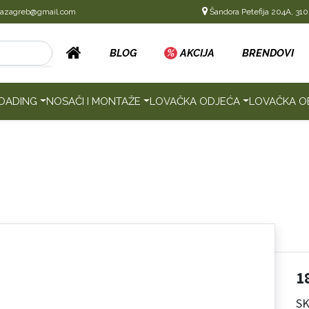
cazagreb@gmail.com
Šandora Petefija 204A, 310
BLOG
%
AKCIJA
BRENDOVI
OADING
NOSAČI I MONTAŽE
LOVAČKA ODJEĆA
LOVAČKA O
1
SK