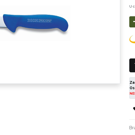
U c
Za
Os
NE
Br