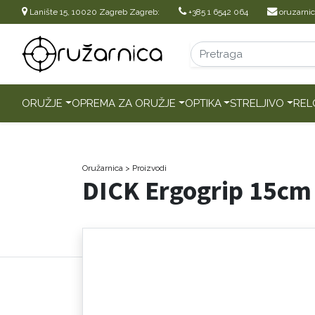
Lanište 15, 10020 Zagreb Zagreb:
+385 1 6542 064
oruzarni
ORUŽJE
OPREMA ZA ORUŽJE
OPTIKA
STRELJIVO
REL
Oružarnica
> Proizvodi
DICK Ergogrip 15cm