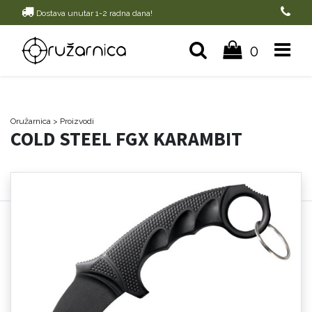
Dostava unutar 1-2 radna dana!
0
Oružarnica
> Proizvodi
COLD STEEL FGX KARAMBIT