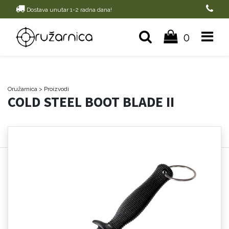
Dostava unutar 1-2 radna dana!
0
Oružarnica
> Proizvodi
COLD STEEL BOOT BLADE II