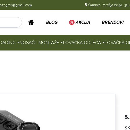
cazagreb@gmail.com
Šandora Petefija 204A, 310
BLOG
%
AKCIJA
BRENDOVI
OADING
NOSAČI I MONTAŽE
LOVAČKA ODJEĆA
LOVAČKA O
5
SK