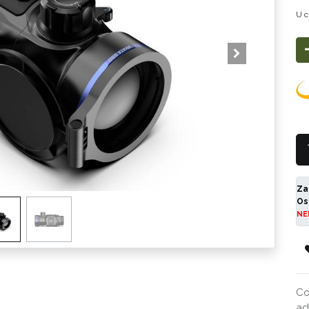
U c
Za
Os
NE
Co
ad