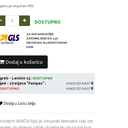
ijenu je uključen PDV.
DOSTUPNO
ZA SVE NARUDŽBE
ZAPRIMLJENE DO 13h
ISPORUKA SLIJEDEĆI RADNI
DAN!
Dodaj u košaricu
greb - Lanište 15 :
DOSTUPNO
ijek - streljana "Pampas" :
KAKO DO NAS?
KAKO DO NAS?
DOSTUPNO
Dodaj u Listu želja
notech AVATA S50 je vrhunski termalni clip-on
apter za dnevni ciljnik dizajniran za lovce koji