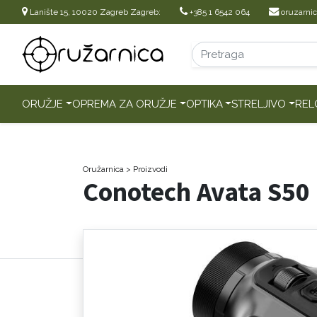
Lanište 15, 10020 Zagreb Zagreb:
+385 1 6542 064
oruzarni
ORUŽJE
OPREMA ZA ORUŽJE
OPTIKA
STRELJIVO
REL
Oružarnica
> Proizvodi
Conotech Avata S50