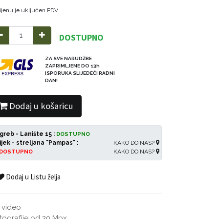
ijenu je uključen PDV.
DOSTUPNO
ZA SVE NARUDŽBE
ZAPRIMLJENE DO 13h
ISPORUKA SLIJEDEĆI RADNI
DAN!
Dodaj u košaricu
greb - Lanište 15 :
DOSTUPNO
ijek - streljana "Pampas" :
KAKO DO NAS?
KAKO DO NAS?
DOSTUPNO
Dodaj u Listu želja
 video
tografije od 30 Mpx