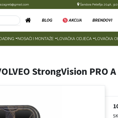
cazagreb@gmail.com
Šandora Petefija 204A, 310
BLOG
%
AKCIJA
BRENDOVI
OADING
NOSAČI I MONTAŽE
LOVAČKA ODJEĆA
LOVAČKA O
VOLVEO StrongVision PRO A
1
S