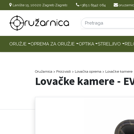
Lanište 15, 10020 Zagreb Zagreb:
+385 1 6542 064
oruzarni
ORUŽJE
OPREMA ZA ORUŽJE
OPTIKA
STRELJIVO
REL
Oružarnica
> Proizvodi
>
Lovačka oprema
>
Lovačke kamere
Lovačke kamere - E