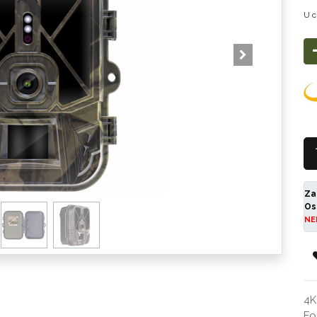
U c
Za
Os
NE
4K
Fo