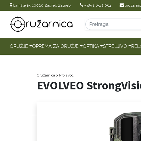
Lanište 15, 10020 Zagreb Zagreb:
+385 1 6542 064
oruzarni
ORUŽJE
OPREMA ZA ORUŽJE
OPTIKA
STRELJIVO
REL
Oružarnica
> Proizvodi
EVOLVEO StrongVis