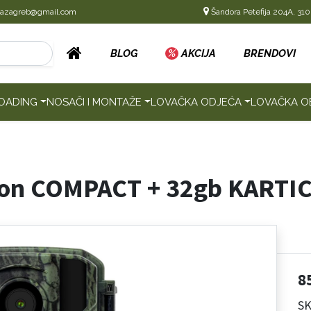
cazagreb@gmail.com
Šandora Petefija 204A, 310
BLOG
%
AKCIJA
BRENDOVI
OADING
NOSAČI I MONTAŽE
LOVAČKA ODJEĆA
LOVAČKA O
ion COMPACT + 32gb KARTI
8
S