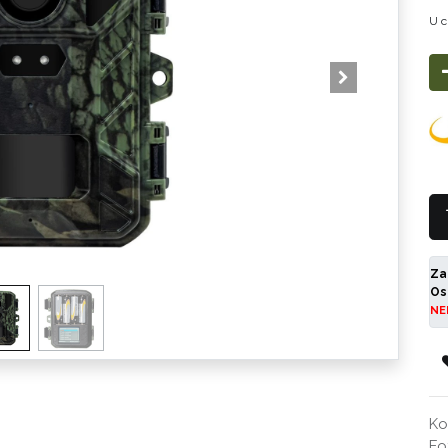
U c
Za
Os
NE
Ko
Fo