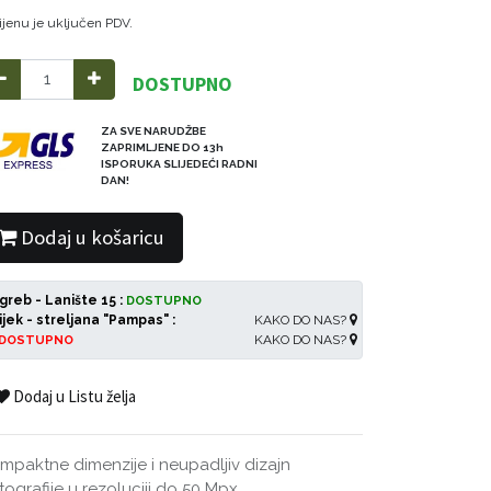
ijenu je uključen PDV.
DOSTUPNO
ZA SVE NARUDŽBE
ZAPRIMLJENE DO 13h
ISPORUKA SLIJEDEĆI RADNI
DAN!
Dodaj u košaricu
greb - Lanište 15 :
DOSTUPNO
ijek - streljana "Pampas" :
KAKO DO NAS?
KAKO DO NAS?
DOSTUPNO
Dodaj u Listu želja
mpaktne dimenzije i neupadljiv dizajn
tografije u rezoluciji do 50 Mpx