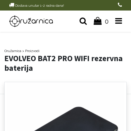
Dostava unutar 1-2 radna dana!
0
Oružarnica
> Proizvodi
EVOLVEO BAT2 PRO WIFI rezervna
baterija