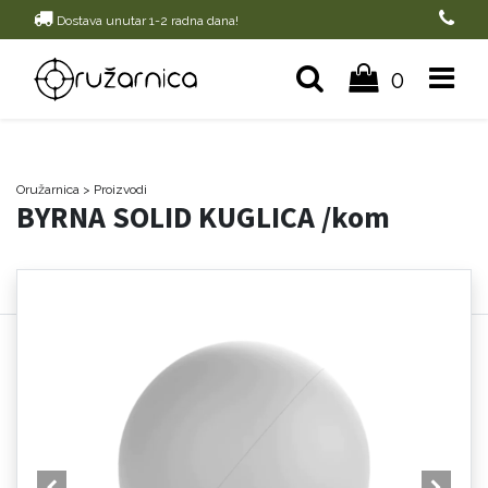
Dostava unutar 1-2 radna dana!
0
Oružarnica
> Proizvodi
BYRNA SOLID KUGLICA /kom