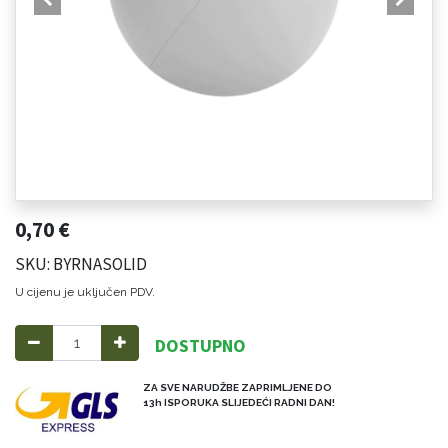
0,70
€
SKU: BYRNASOLID
U cijenu je uključen PDV.
DOSTUPNO
ZA SVE NARUDŽBE ZAPRIMLJENE DO
13h ISPORUKA SLIJEDEĆI RADNI DAN!