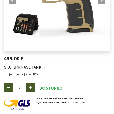
499,00
€
SKU: BYRNASDTANKIT
U cijenu je uključen PDV.
DOSTUPNO
ZA SVE NARUDŽBE ZAPRIMLJENE DO
13h ISPORUKA SLIJEDEĆI RADNI DAN!