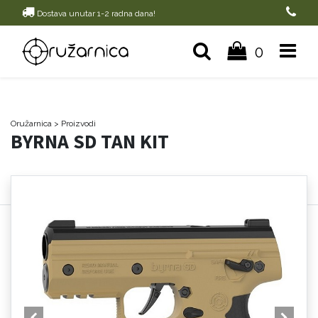
Dostava unutar 1-2 radna dana!
0
Oružarnica
> Proizvodi
BYRNA SD TAN KIT