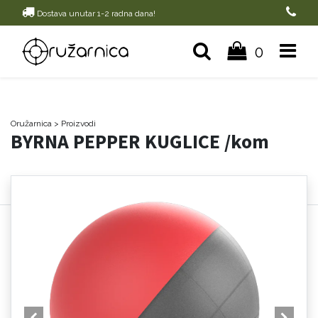
Dostava unutar 1-2 radna dana!
0
Oružarnica
> Proizvodi
BYRNA PEPPER KUGLICE /kom