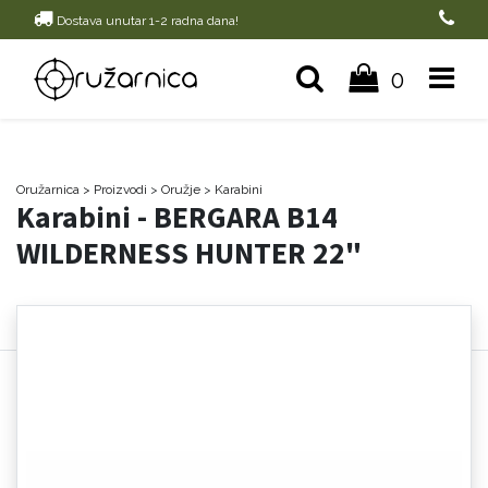
Dostava unutar 1-2 radna dana!
0
Oružarnica
> Proizvodi
>
Oružje
>
Karabini
Karabini - BERGARA B14
WILDERNESS HUNTER 22"