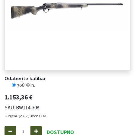
Odaberite kalibar
308 Win.
1.153,36
€
SKU: BW114-308
U cijenu je uključen PDV.
DOSTUPNO