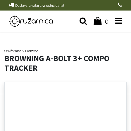
Dostava unutar 1-2 radna dana!
0
Oružarnica
> Proizvodi
BROWNING A-BOLT 3+ COMPO
TRACKER