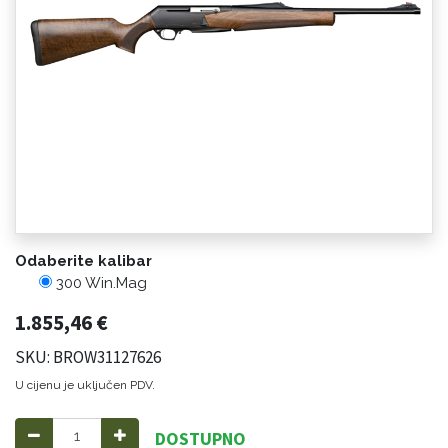
Odaberite kalibar
300 Win.Mag
1.855,46
€
SKU: BROW31127626
U cijenu je uključen PDV.
DOSTUPNO