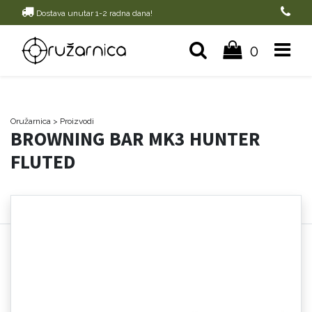
Dostava unutar 1-2 radna dana!
0
Oružarnica
> Proizvodi
BROWNING BAR MK3 HUNTER
FLUTED