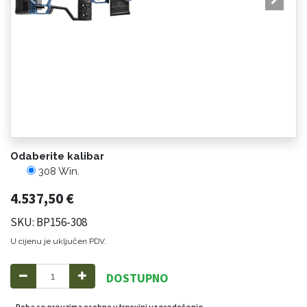
Odaberite kalibar
308 Win.
4.537,50
€
SKU: BP156-308
U cijenu je uključen PDV.
DOSTUPNO
Roba se preuzima osobno u trgovini uz predočenje