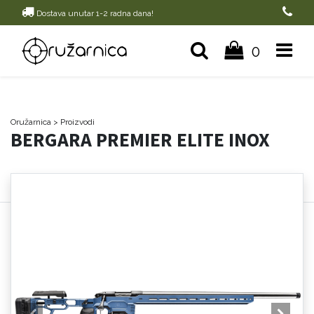
Dostava unutar 1-2 radna dana!
0
Oružarnica
> Proizvodi
BERGARA PREMIER ELITE INOX