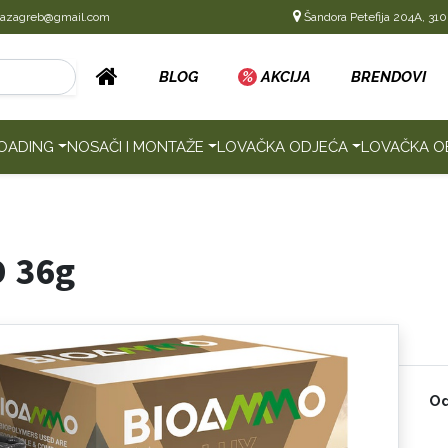
cazagreb@gmail.com
Šandora Petefija 204A, 310
BLOG
%
AKCIJA
BRENDOVI
OADING
NOSAČI I MONTAŽE
LOVAČKA ODJEĆA
LOVAČKA O
 36g
Od