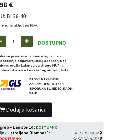
,98
€
U: BL36-40
ijenu je uključen PDV.
DOSTUPNO
oba se preuzima osobno u trgovini uz
redočenje odgovarajućeg odobrenja za
abavu oružja izdanog od strane MUP-a,
sobne iskaznice te važećeg oružnog lista
ZA SVE NARUDŽBE
ZAPRIMLJENE DO 13h
ISPORUKA SLIJEDEĆI RADNI
DAN!
Dodaj u košaricu
greb - Lanište 15 :
DOSTUPNO
ijek - streljana "Pampas" :
KAKO DO NAS?
KAKO DO NAS?
DOSTUPNO