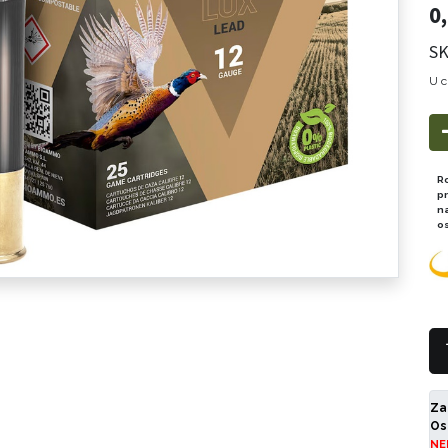
0
SK
U c
R
p
n
o
Za
Os
NE