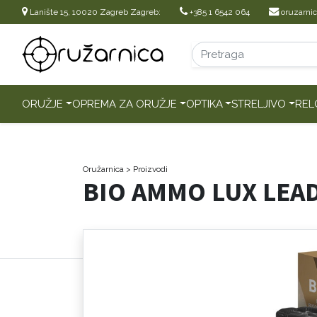
Lanište 15, 10020 Zagreb Zagreb:
+385 1 6542 064
oruzarni
ORUŽJE
OPREMA ZA ORUŽJE
OPTIKA
STRELJIVO
REL
Oružarnica
> Proizvodi
BIO AMMO LUX LEAD