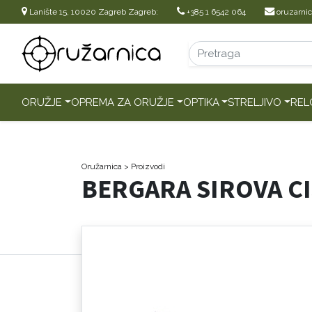
Lanište 15, 10020 Zagreb Zagreb:
+385 1 6542 064
oruzarni
ORUŽJE
OPREMA ZA ORUŽJE
OPTIKA
STRELJIVO
REL
Oružarnica
> Proizvodi
BERGARA SIROVA CI