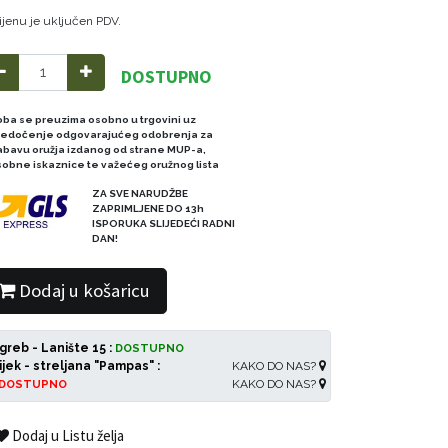
ijenu je uključen PDV.
DOSTUPNO
oba se preuzima osobno u trgovini uz
redočenje odgovarajućeg odobrenja za
abavu oružja izdanog od strane MUP-a,
sobne iskaznice te važećeg oružnog lista
ZA SVE NARUDŽBE
ZAPRIMLJENE DO 13h
ISPORUKA SLIJEDEĆI RADNI
DAN!
Dodaj u košaricu
greb - Lanište 15 :
DOSTUPNO
ijek - streljana "Pampas" :
KAKO DO NAS?
KAKO DO NAS?
DOSTUPNO
Dodaj u Listu želja