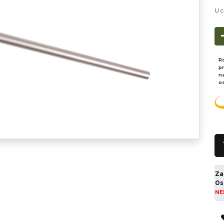
U c
R
p
n
o
Za
Os
NE