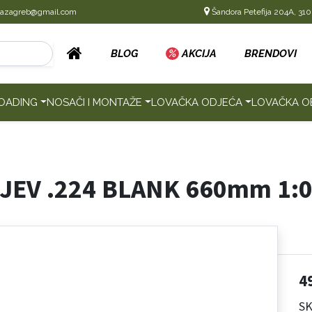
cazagreb@gmail.com
Šandora Petefija 204A, 310
BLOG
%
AKCIJA
BRENDOVI
OADING
NOSAČI I MONTAŽE
LOVAČKA ODJEĆA
LOVAČKA O
JEV .224 BLANK 660mm 1:0
4
SK