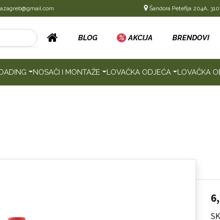
cazagreb@gmail.com
Šandora Petefija 204A, 310
BLOG
%
AKCIJA
BRENDOVI
OADING
NOSAČI I MONTAŽE
LOVAČKA ODJEĆA
LOVAČKA O
6
SK