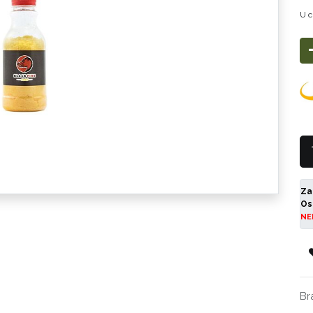
U c
Za
Os
NE
Br