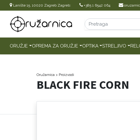
Lanište 15, 10020 Zagreb Zagreb:
+385 1 6542 064
oruzarni
ORUŽJE
OPREMA ZA ORUŽJE
OPTIKA
STRELJIVO
REL
Oružarnica
> Proizvodi
BLACK FIRE CORN