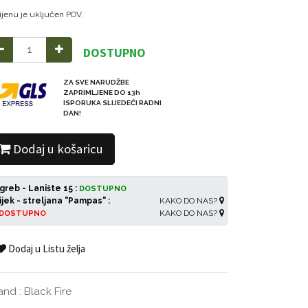
ijenu je uključen PDV.
DOSTUPNO
ZA SVE NARUDŽBE
ZAPRIMLJENE DO 13h
ISPORUKA SLIJEDEĆI RADNI
DAN!
Dodaj u košaricu
greb - Lanište 15 :
DOSTUPNO
ijek - streljana "Pampas" :
KAKO DO NAS?
KAKO DO NAS?
DOSTUPNO
Dodaj u Listu želja
and
:
Black Fire