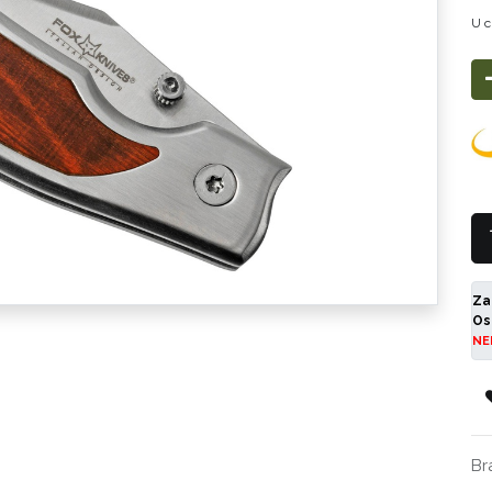
U c
Za
Os
NE
Br