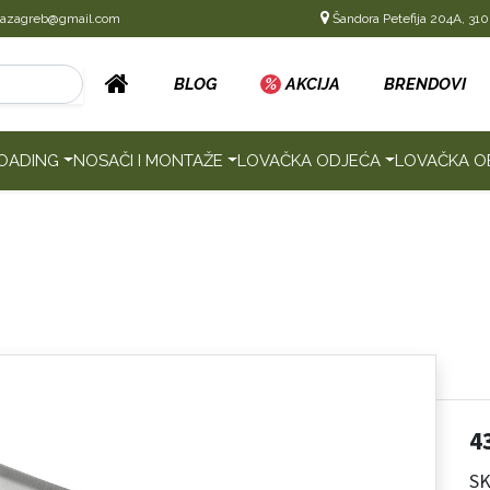
cazagreb@gmail.com
Šandora Petefija 204A, 310
BLOG
%
AKCIJA
BRENDOVI
OADING
NOSAČI I MONTAŽE
LOVAČKA ODJEĆA
LOVAČKA O
4
SK