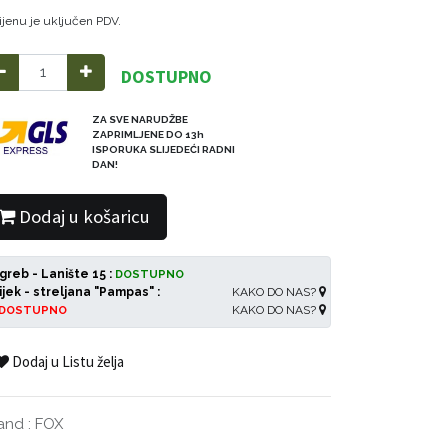
ijenu je uključen PDV.
DOSTUPNO
ZA SVE NARUDŽBE
ZAPRIMLJENE DO 13h
ISPORUKA SLIJEDEĆI RADNI
DAN!
Dodaj u košaricu
greb - Lanište 15 :
DOSTUPNO
ijek - streljana "Pampas" :
KAKO DO NAS?
KAKO DO NAS?
DOSTUPNO
Dodaj u Listu želja
and
:
FOX