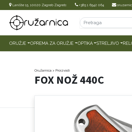
Lanište 15, 10020 Zagreb Zagreb:
+385 1 6542 064
oruzarni
ORUŽJE
OPREMA ZA ORUŽJE
OPTIKA
STRELJIVO
REL
Oružarnica
> Proizvodi
FOX NOŽ 440C