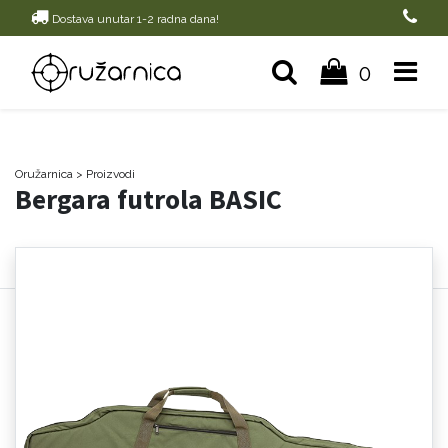
Dostava unutar 1-2 radna dana!
0
Oružarnica
> Proizvodi
Bergara futrola BASIC