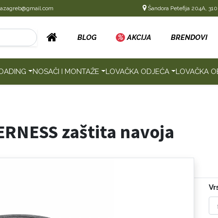
cazagreb@gmail.com
Šandora Petefija 204A, 310
BLOG
%
AKCIJA
BRENDOVI
OADING
NOSAČI I MONTAŽE
LOVAČKA ODJEĆA
LOVAČKA O
RNESS zaštita navoja
Vr