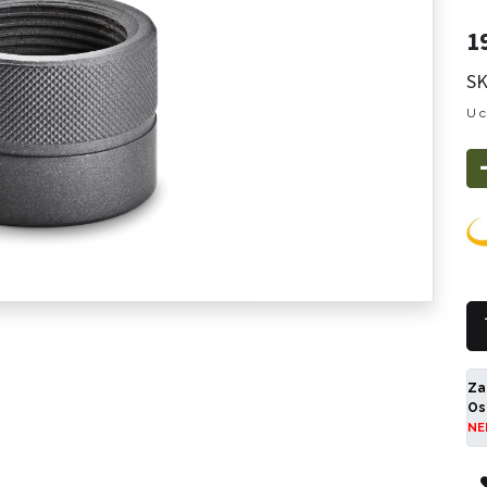
1
SK
U c
Za
Os
NE