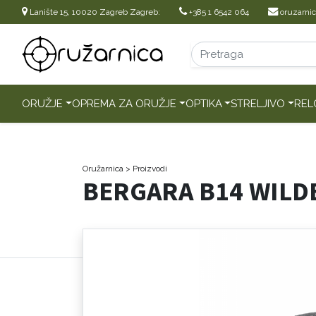
Lanište 15, 10020 Zagreb Zagreb:
+385 1 6542 064
oruzarni
ORUŽJE
OPREMA ZA ORUŽJE
OPTIKA
STRELJIVO
REL
Oružarnica
> Proizvodi
BERGARA B14 WILDE