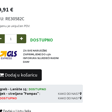
9,91
€
U: RE30582C
ijenu je uključen PDV.
DOSTUPNO
ZA SVE NARUDŽBE
ZAPRIMLJENE DO 13h
ISPORUKA SLIJEDEĆI RADNI
DAN!
Dodaj u košaricu
greb - Lanište 15 :
DOSTUPNO
ijek - streljana "Pampas" :
KAKO DO NAS?
KAKO DO NAS?
DOSTUPNO
Dodaj u Listu želja