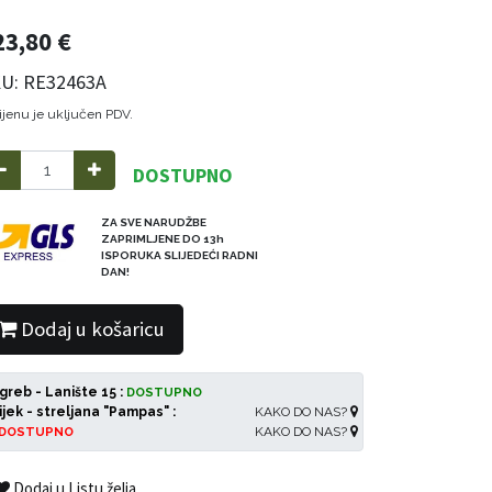
23,80
€
U: RE32463A
ijenu je uključen PDV.
DOSTUPNO
ZA SVE NARUDŽBE
ZAPRIMLJENE DO 13h
ISPORUKA SLIJEDEĆI RADNI
DAN!
Dodaj u košaricu
greb - Lanište 15 :
DOSTUPNO
ijek - streljana "Pampas" :
KAKO DO NAS?
KAKO DO NAS?
DOSTUPNO
Dodaj u Listu želja