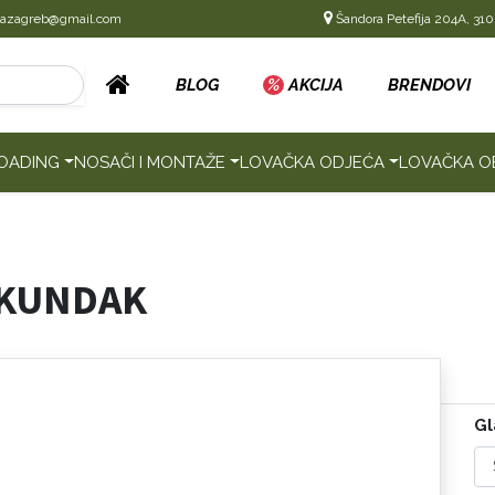
cazagreb@gmail.com
Šandora Petefija 204A, 310
BLOG
%
AKCIJA
BRENDOVI
OADING
NOSAČI I MONTAŽE
LOVAČKA ODJEĆA
LOVAČKA O
 KUNDAK
Gl