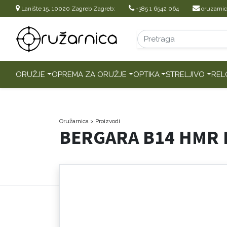
Lanište 15, 10020 Zagreb Zagreb:
+385 1 6542 064
oruzarni
ORUŽJE
OPREMA ZA ORUŽJE
OPTIKA
STRELJIVO
REL
Oružarnica
> Proizvodi
BERGARA B14 HMR