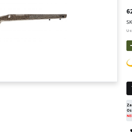
6
SK
U c
Za
Os
NE