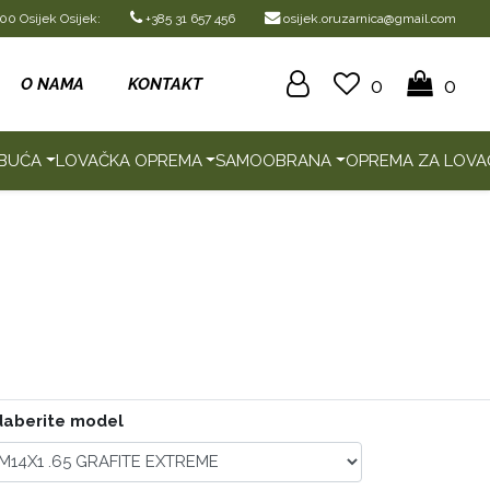
00 Osijek Osijek:
+385 31 657 456
osijek.oruzarnica@gmail.com
0
0
O NAMA
KONTAKT
BUĆA
LOVAČKA OPREMA
SAMOOBRANA
OPREMA ZA LOVA
aberite model