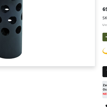
6
SK
U c
Za
Os
NE