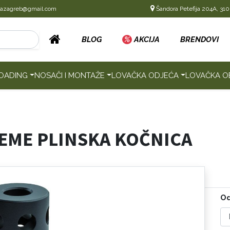
cazagreb@gmail.com
Šandora Petefija 204A, 310
BLOG
%
AKCIJA
BRENDOVI
OADING
NOSAČI I MONTAŽE
LOVAČKA ODJEĆA
LOVAČKA O
EME PLINSKA KOČNICA
Od