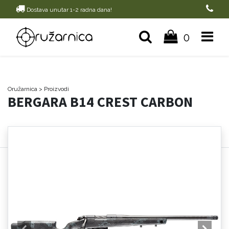
Dostava unutar 1-2 radna dana!
0
Oružarnica
> Proizvodi
BERGARA B14 CREST CARBON