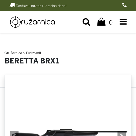
Dostava unutar 1-2 radna dana!
0
Oružarnica
> Proizvodi
BERETTA BRX1