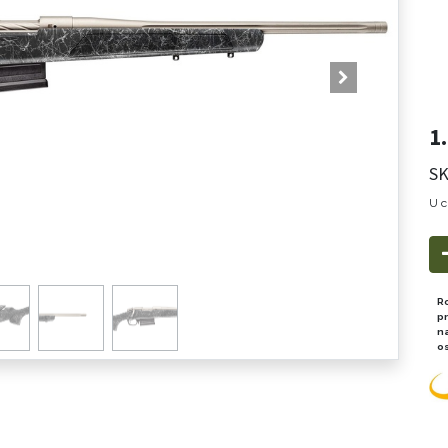
1
SK
U c
R
p
n
o