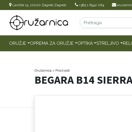
Lanište 15, 10020 Zagreb Zagreb:
+385 1 6542 064
oruzarni
ORUŽJE
OPREMA ZA ORUŽJE
OPTIKA
STRELJIVO
REL
Oružarnica
> Proizvodi
BEGARA B14 SIERRA