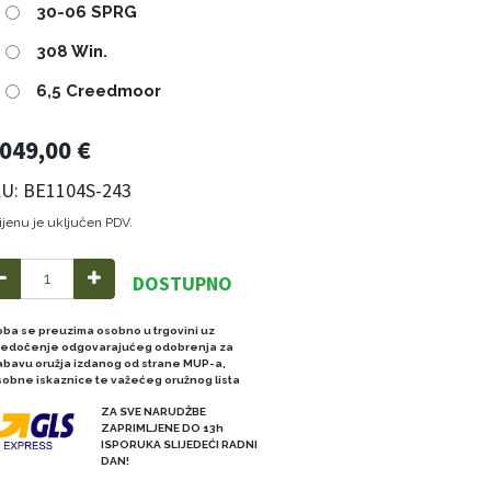
30-06 SPRG
308 Win.
6,5 Creedmoor
.049,00
€
U: BE1104S-243
ijenu je uključen PDV.
DOSTUPNO
oba se preuzima osobno u trgovini uz
redočenje odgovarajućeg odobrenja za
abavu oružja izdanog od strane MUP-a,
sobne iskaznice te važećeg oružnog lista
ZA SVE NARUDŽBE
ZAPRIMLJENE DO 13h
ISPORUKA SLIJEDEĆI RADNI
DAN!