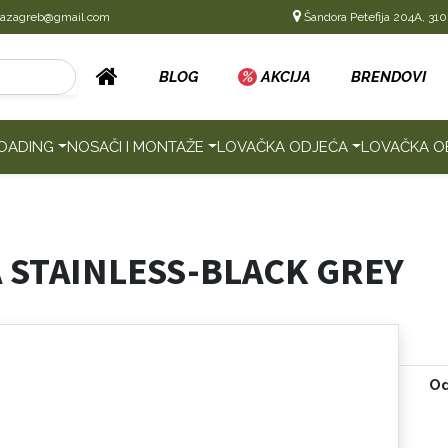
cazagreb@gmail.com
Šandora Petefija 204A, 310
BLOG
%
AKCIJA
BRENDOVI
OADING
NOSAČI I MONTAŽE
LOVAČKA ODJEĆA
LOVAČKA O
 STAINLESS-BLACK GREY
Od