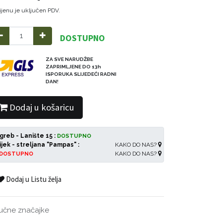
ijenu je uključen PDV.
DOSTUPNO
ZA SVE NARUDŽBE
ZAPRIMLJENE DO 13h
ISPORUKA SLIJEDEĆI RADNI
DAN!
Dodaj u košaricu
greb - Lanište 15 :
DOSTUPNO
ijek - streljana "Pampas" :
KAKO DO NAS?
KAKO DO NAS?
DOSTUPNO
Dodaj u Listu želja
jučne značajke