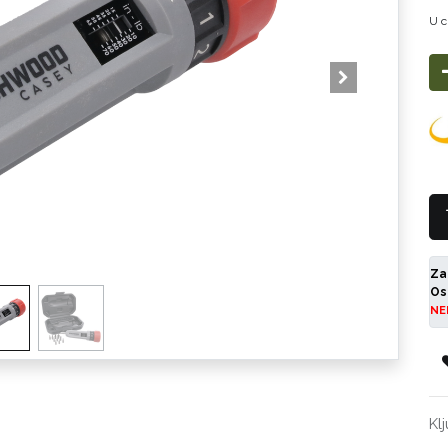
U c
Za
Os
NE
Kl