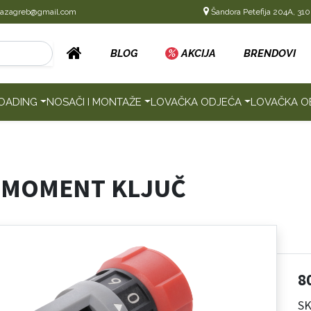
cazagreb@gmail.com
Šandora Petefija 204A, 310
BLOG
%
AKCIJA
BRENDOVI
OADING
NOSAČI I MONTAŽE
LOVAČKA ODJEĆA
LOVAČKA O
 MOMENT KLJUČ
8
SK