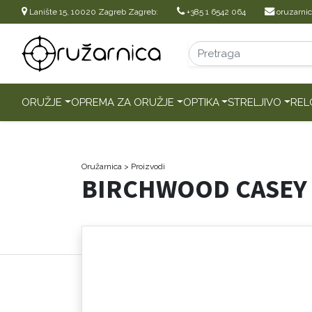
Lanište 15, 10020 Zagreb Zagreb:
+385 1 6542 064
oruzarni
ORUŽJE
OPREMA ZA ORUŽJE
OPTIKA
STRELJIVO
REL
Oružarnica
> Proizvodi
BIRCHWOOD CASEY