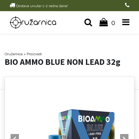
Dostava unutar 1-2 radna dana!
0
Oružarnica
> Proizvodi
BIO AMMO BLUE NON LEAD 32g