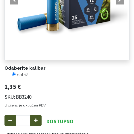
Odaberite kalibar
cal.12
1,35
€
SKU: BB3240
U cijenu je uključen PDV.
DOSTUPNO
Roba se preuzima osobno u trgovini uz predočenje