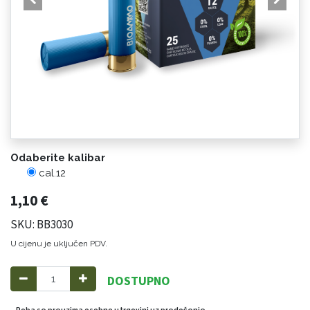
Odaberite kalibar
cal.12
1,10
€
SKU: BB3030
U cijenu je uključen PDV.
DOSTUPNO
Roba se preuzima osobno u trgovini uz predočenje