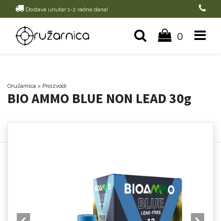
Dostava unutar 1-2 radna dana!
0
Oružarnica
> Proizvodi
BIO AMMO BLUE NON LEAD 30g