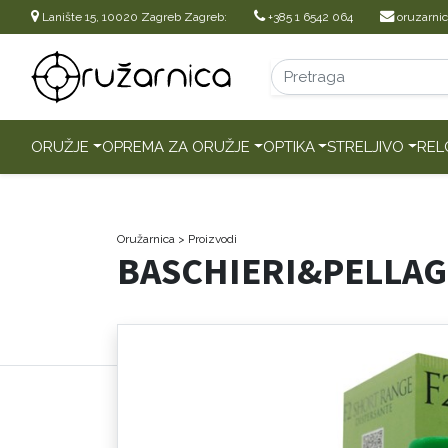
Lanište 15, 10020 Zagreb Zagreb:
+385 1 6542 064
oruzarni
ORUŽJE
OPREMA ZA ORUŽJE
OPTIKA
STRELJIVO
REL
Oružarnica
> Proizvodi
BASCHIERI&PELLAGR