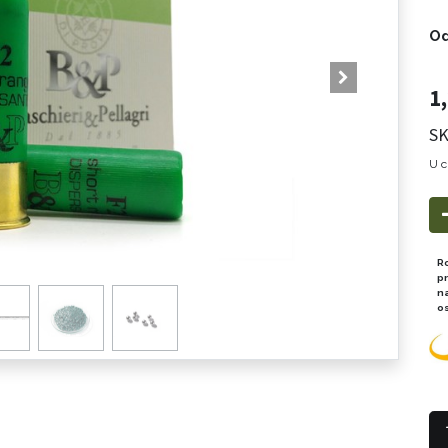
Od
1
SK
U c
R
p
n
o