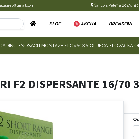
cazagreb@gmail.com
Šandora Petefija 204A, 310
BLOG
%
AKCIJA
BRENDOVI
OADING
NOSAČI I MONTAŽE
LOVAČKA ODJEĆA
LOVAČKA O
I F2 DISPERSANTE 16/70 
Od