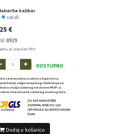
aberite kalibar
cal.16
,25
€
U: 8929
ijenu je uključen PDV.
DOSTUPNO
oba se preuzima osobno u trgovini uz
redočenje odgovarajućeg odobrenja za
abavu oružja izdanog od strane MUP-a,
sobne iskaznice te važećeg oružnog lista
ZA SVE NARUDŽBE
ZAPRIMLJENE DO 13h
ISPORUKA SLIJEDEĆI RADNI
DAN!
Dodaj u košaricu