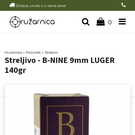
Dostava unutar 1-2 radna dana!
0
Oružarnica
> Proizvodi
>
Streljivo
Streljivo - B-NINE 9mm LUGER
140gr