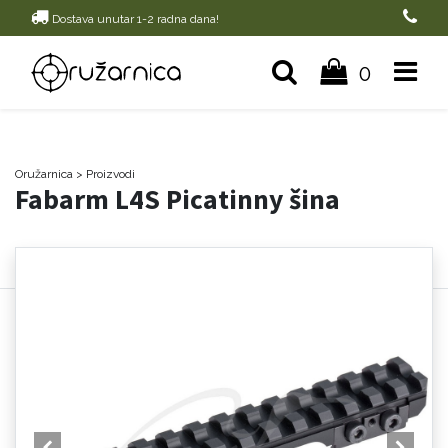
Dostava unutar 1-2 radna dana!
0
Oružarnica
> Proizvodi
Fabarm L4S Picatinny šina