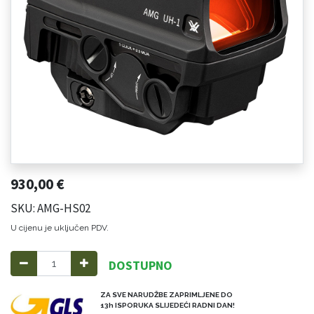
930,00
€
SKU: AMG-HS02
U cijenu je uključen PDV.
DOSTUPNO
ZA SVE NARUDŽBE ZAPRIMLJENE DO
13h ISPORUKA SLIJEDEĆI RADNI DAN!