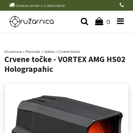
Dostava unutar 1-2 radna dana!
0
Oružarnica
> Proizvodi
>
Optika
>
Crvene točke
Crvene točke - VORTEX AMG HS02
Holograpahic