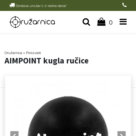
Dostava unutar 1-2 radna dana!
0
Oružarnica
> Proizvodi
AIMPOINT kugla ručice