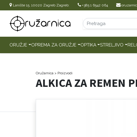
Lanište 15, 10020 Zagreb Zagreb:
+385 1 6542 064
oruzarni
ORUŽJE
OPREMA ZA ORUŽJE
OPTIKA
STRELJIVO
REL
Oružarnica
> Proizvodi
ALKICA ZA REMEN 