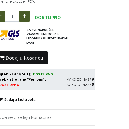
ijenu je uključen PDV.
DOSTUPNO
ZA SVE NARUDŽBE
ZAPRIMLJENE DO 13h
ISPORUKA SLIJEDEĆI RADNI
DAN!
Dodaj u košaricu
greb - Lanište 15 :
DOSTUPNO
ijek - streljana "Pampas" :
KAKO DO NAS?
KAKO DO NAS?
DOSTUPNO
Dodaj u Listu želja
kice se prodaju komadno.