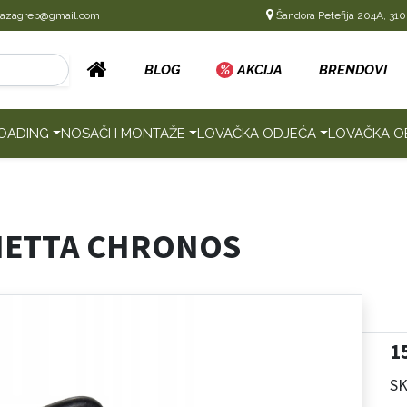
cazagreb@gmail.com
Šandora Petefija 204A, 310
BLOG
%
AKCIJA
BRENDOVI
OADING
NOSAČI I MONTAŽE
LOVAČKA ODJEĆA
LOVAČKA O
PIETTA CHRONOS
1
SK