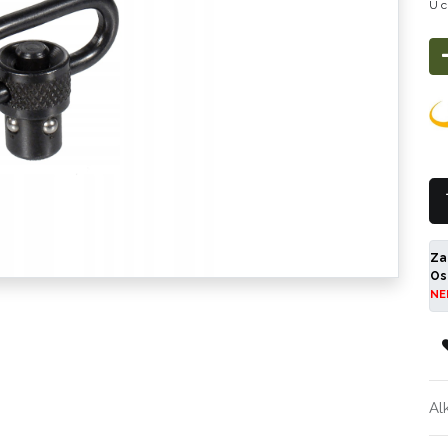
U c
Za
Os
NE
Al