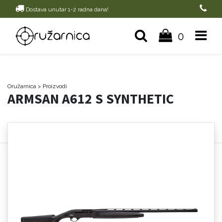
Dostava unutar 1-2 radna dana!
0
Oružarnica
> Proizvodi
ARMSAN A612 S SYNTHETIC