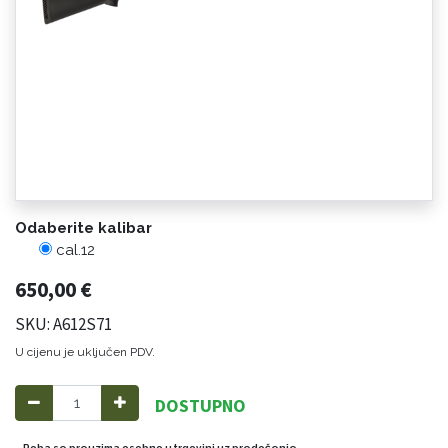
Odaberite kalibar
cal.12
650,00
€
SKU: A612S71
U cijenu je uključen PDV.
DOSTUPNO
Roba se preuzima osobno u trgovini uz predočenje