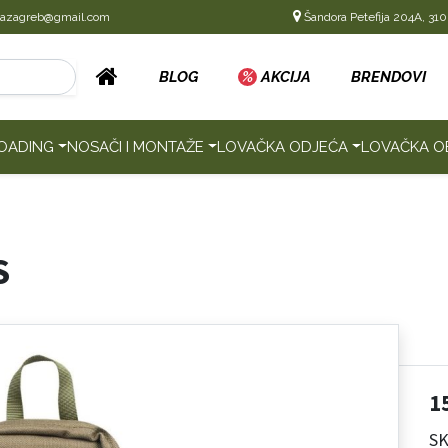
cazagreb@gmail.com
Šandora Petefija 204A, 310
BLOG
%
AKCIJA
BRENDOVI
OADING
NOSAČI I MONTAŽE
LOVAČKA ODJEĆA
LOVAČKA O
S
1
SK