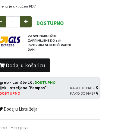
ijenu je uključen PDV.
DOSTUPNO
ZA SVE NARUDŽBE
ZAPRIMLJENE DO 13h
ISPORUKA SLIJEDEĆI RADNI
DAN!
Dodaj u košaricu
greb - Lanište 15 :
DOSTUPNO
ijek - streljana "Pampas" :
KAKO DO NAS?
KAKO DO NAS?
DOSTUPNO
Dodaj u Listu želja
and
:
Bergara