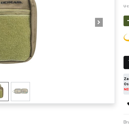
U c
Za
Os
NE
Br