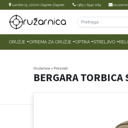
Lanište 15, 10020 Zagreb Zagreb:
+385 1 6542 064
oruzarni
ORUŽJE
OPREMA ZA ORUŽJE
OPTIKA
STRELJIVO
REL
Oružarnica
> Proizvodi
BERGARA TORBICA 