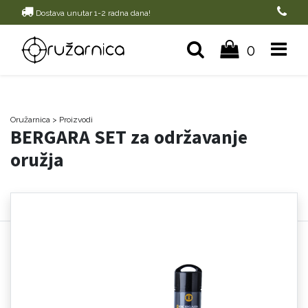
Dostava unutar 1-2 radna dana!
0
Oružarnica
> Proizvodi
BERGARA SET za održavanje
oružja