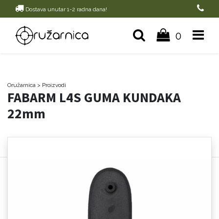
Dostava unutar 1-2 radna dana!
0
Oružarnica
> Proizvodi
FABARM L4S GUMA KUNDAKA
22mm