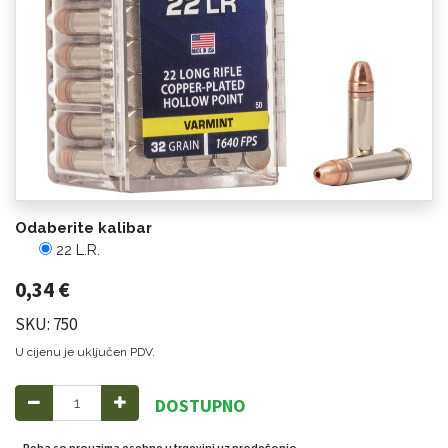
Odaberite kalibar
22 L.R.
0,34
€
SKU: 750
U cijenu je uključen PDV.
DOSTUPNO
Roba se preuzima osobno u trgovini uz predočenje