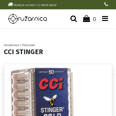
Dostava unutar 1-2 radna dana!
0
Oružarnica
> Proizvodi
CCI STINGER