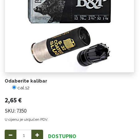
Odaberite kalibar
cal.12
2,65
€
SKU: 7350
U cijenu je uključen PDV.
DOSTUPNO