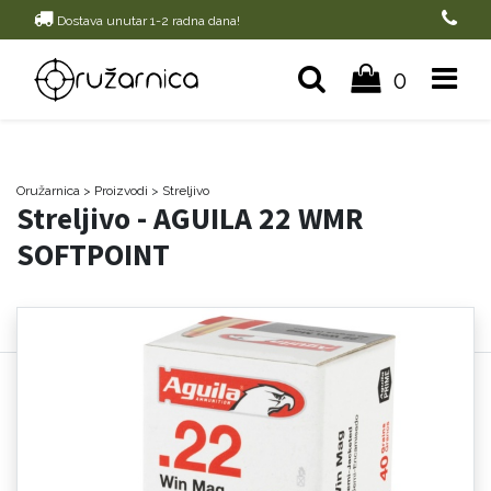
Dostava unutar 1-2 radna dana!
0
Oružarnica
> Proizvodi
>
Streljivo
Streljivo - AGUILA 22 WMR
SOFTPOINT