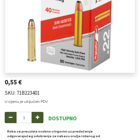
0,55
€
SKU: 71B223401
U cijenu je uključen PDV.
DOSTUPNO
Roba se preuzima osobno u trgovini uz predočenje
odgovarajućeg odobrenja za nabavu oružja izdanog od