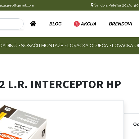
cazagreb@gmail.com
Šandora Petefija 204A, 310
BLOG
%
AKCIJA
BRENDOVI
OADING
NOSAČI I MONTAŽE
LOVAČKA ODJEĆA
LOVAČKA O
.22 L.R. INTERCEPTOR HP
Od