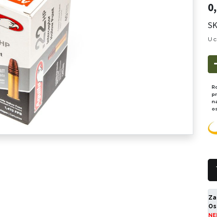
0
SK
U c
R
p
n
o
Za
Os
NE