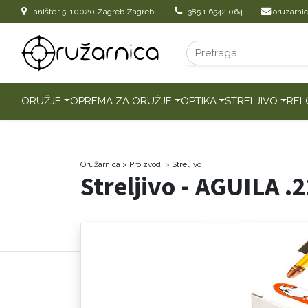
Lanište 15, 10020 Zagreb Zagreb:
+385 1 6542 064
oruzarni
ORUŽJE
OPREMA ZA ORUŽJE
OPTIKA
STRELJIVO
REL
Oružarnica
> Proizvodi
>
Streljivo
Streljivo - AGUILA 