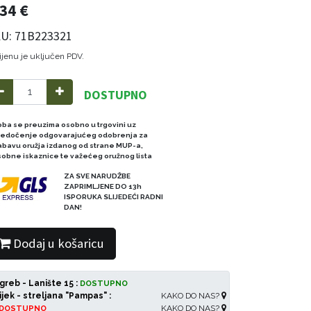
,34
€
U: 71B223321
ijenu je uključen PDV.
DOSTUPNO
oba se preuzima osobno u trgovini uz
redočenje odgovarajućeg odobrenja za
abavu oružja izdanog od strane MUP-a,
sobne iskaznice te važećeg oružnog lista
ZA SVE NARUDŽBE
ZAPRIMLJENE DO 13h
ISPORUKA SLIJEDEĆI RADNI
DAN!
Dodaj u košaricu
greb - Lanište 15 :
DOSTUPNO
ijek - streljana "Pampas" :
KAKO DO NAS?
KAKO DO NAS?
DOSTUPNO