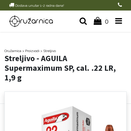
Dostava unutar 1-2 radna dana!
0
Oružarnica
> Proizvodi
>
Streljivo
Streljivo - AGUILA
Supermaximum SP, cal. .22 LR,
1,9 g