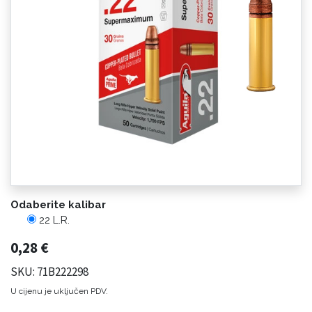
Odaberite kalibar
22 L.R.
0,28
€
SKU: 71B222298
U cijenu je uključen PDV.