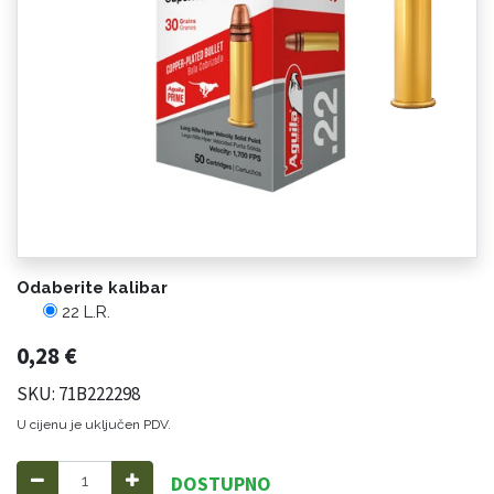
Odaberite kalibar
22 L.R.
0,28
€
SKU: 71B222298
U cijenu je uključen PDV.
DOSTUPNO