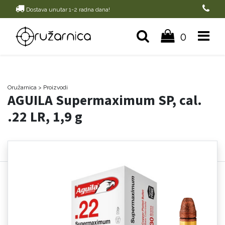
Dostava unutar 1-2 radna dana!
0
Oružarnica
> Proizvodi
AGUILA Supermaximum SP, cal.
.22 LR, 1,9 g