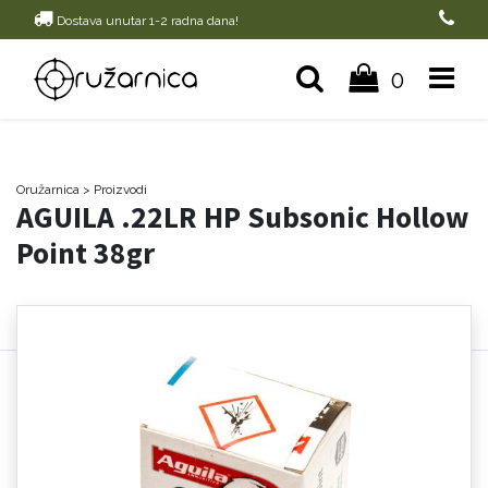
Dostava unutar 1-2 radna dana!
0
Oružarnica
> Proizvodi
AGUILA .22LR HP Subsonic Hollow
Point 38gr