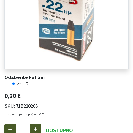
Odaberite kalibar
22 L.R.
0,20
€
SKU: 71B220268
U cijenu je uključen PDV.
DOSTUPNO