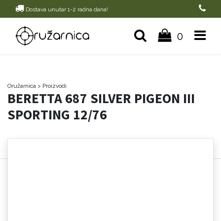
Dostava unutar 1-2 radna dana!
0
Oružarnica
> Proizvodi
BERETTA 687 SILVER PIGEON III
SPORTING 12/76