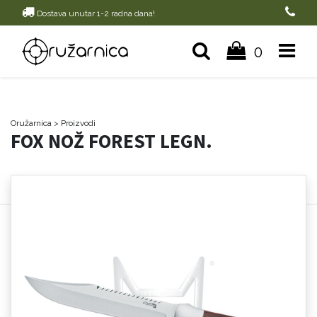
Dostava unutar 1-2 radna dana!
0
Oružarnica
> Proizvodi
FOX NOŽ FOREST LEGN.